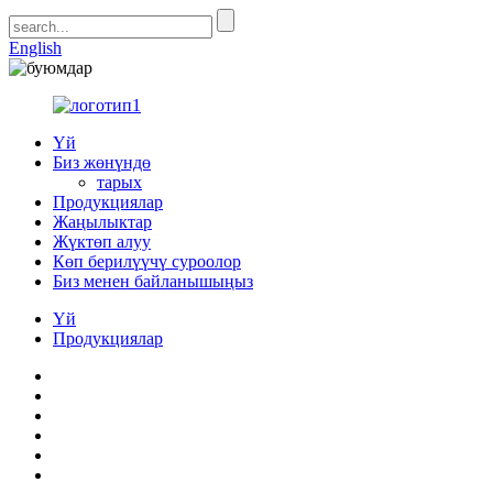
English
Үй
Биз жөнүндө
тарых
Продукциялар
Жаңылыктар
Жүктөп алуу
Көп берилүүчү суроолор
Биз менен байланышыңыз
Үй
Продукциялар