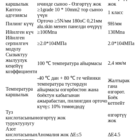
каршылык
ичинде сыноо - Өзгөртүү жок
жок
Каптоо
≥1grade 10 * 10mm2 тор сыноо
1 класс
адгезиясы
үчүн
Орточо ≥5N/мм 180oC 0,21мм
Пилинг күчү
9Н/мм
alu.skin менен панелди өчүрүү
Ийилген күч
≥100Мпа
130Мпа
Ийилген
серпилгич
≥2.0*104МПа
2.0*104МПа
модулу
Сызыктуу
жылуулук
2,4 мм/м
100 ℃ температура айырмасы
кеңейүү
коэффициенти
-40 ℃ дан + 80 ℃ ге чейинки
Жалтырак
температура түстөрдүн
гана
Температура
айырмасы өзгөрбөстөн жана
өзгөрөт.
каршылык
боёктун кабыгынан
Боёк
ажырабастан, пилингдин орточо
кетпейт
күчү≤ 10% төмөндөдү
Туз
өзгөртүү
кислотасынын
өзгөртүү жок
жок
туруктуулугу
Азот
кислотасынын
Аномалия жок ΔE≤5
ΔE4.5