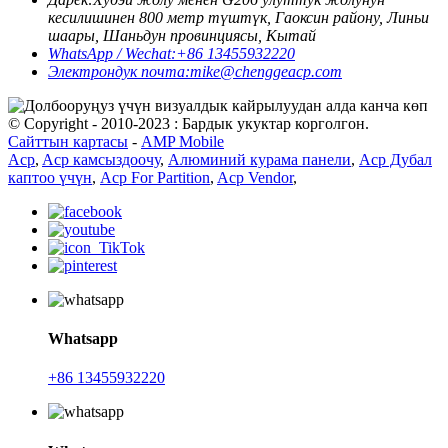
кесилишинен 800 метр түштүк, Гаоксин району, Линьи
шаары, Шаньдун провинциясы, Кытай
WhatsApp / Wechat:
+86 13455932220
Электрондук почта:
mike@chenggeacp.com
© Copyright - 2010-2023 : Бардык укуктар корголгон.
Сайттын картасы
-
AMP Mobile
Acp
,
Acp камсыздоочу
,
Алюминий курама панели
,
Acp Дубал
каптоо үчүн
,
Acp For Partition
,
Acp Vendor
,
Whatsapp
+86 13455932220