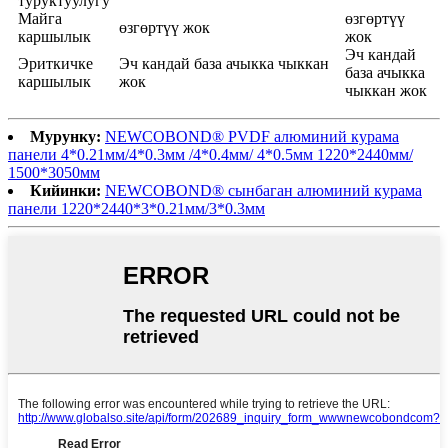
туруктуулугу
Майга
өзгөртүү
өзгөртүү жок
каршылык
жок
Эч кандай
Эриткичке
Эч кандай база ачыкка чыккан
база ачыкка
каршылык
жок
чыккан жок
Мурунку:
NEWCOBOND® PVDF алюминий курама
панели 4*0.21мм/4*0.3мм /4*0.4мм/ 4*0.5мм 1220*2440мм/
1500*3050мм
Кийинки:
NEWCOBOND® сынбаган алюминий курама
панели 1220*2440*3*0.21мм/3*0.3мм