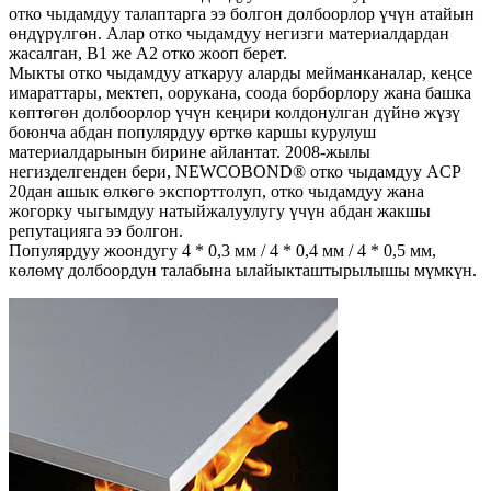
отко чыдамдуу талаптарга ээ болгон долбоорлор үчүн атайын
өндүрүлгөн. Алар отко чыдамдуу негизги материалдардан
жасалган, B1 же A2 отко жооп берет.
Мыкты отко чыдамдуу аткаруу аларды мейманканалар, кеңсе
имараттары, мектеп, оорукана, соода борборлору жана башка
көптөгөн долбоорлор үчүн кеңири колдонулган дүйнө жүзү
боюнча абдан популярдуу өрткө каршы курулуш
материалдарынын бирине айлантат. 2008-жылы
негизделгенден бери, NEWCOBOND® отко чыдамдуу ACP
20дан ашык өлкөгө экспорттолуп, отко чыдамдуу жана
жогорку чыгымдуу натыйжалуулугу үчүн абдан жакшы
репутацияга ээ болгон.
Популярдуу жоондугу 4 * 0,3 мм / 4 * 0,4 мм / 4 * 0,5 мм,
көлөмү долбоордун талабына ылайыкташтырылышы мүмкүн.