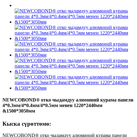
NEWCOBOND® отко чыдамдуу алюминий курама панели
4*0.3мм/4*0.4мм/4*0.5мм менен 1220*2440мм
&1500*3050мм
Кыска сүрөттөмө:
NEWCOBOND® отко чыдамдуу алюминий курама панели