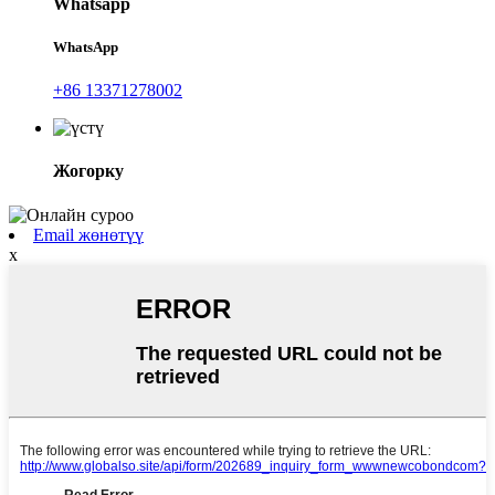
Whatsapp
WhatsApp
+86 13371278002
Жогорку
Email жөнөтүү
x