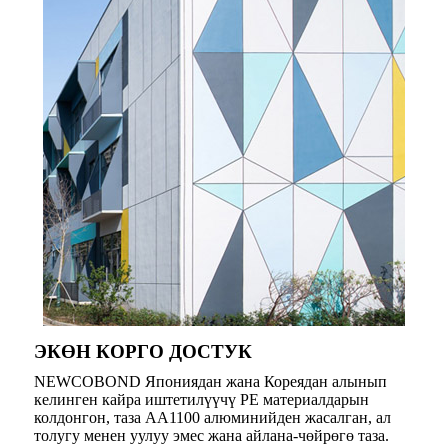
ЭКӨН КОРГО ДОСТУК
NEWCOBOND Япониядан жана Кореядан алынып
келинген кайра иштетилүүчү PE материалдарын
колдонгон, таза AA1100 алюминийден жасалган, ал
толугу менен уулуу эмес жана айлана-чөйрөгө таза.