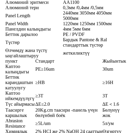
Алюминий эритмеси
AA1100
Алюминий тери
0,3мм /0,4мм /0,5мм
2440мм 3050мм 4050мм
Panel Length
5000мм
Panel Width
1220мм 1250мм 1500мм
Панелдин калыңдыгы
4мм 5мм 6мм
Беттик дарылоо
PE / PVDF
Бардык Pantone & Ral
Түстөр
стандарттык түстөр
Өлчөмдү жана түстү
жеткиликтүү
ыңгайлаштыруу
пункт
Стандарт
Жыйынтык
Каптоо
PE≥16um
30um
калыңдыгы
Беттик
карандаштын
≥HB
≥16H
катуулугу
Каптоо
≥3T
3T
ийкемдүүлүгү
Түс айырмасы
∆E≤2.0
∆E＜1.6
Таасирге
20Kg.cm таасири -панель үчүн
Бөлүнүү
каршылык
бөлүнбөй боёк
жок
Abrasion
≥5L/um
5л/ум
Resistance
Химиялык
2% HCI же 2% NaOH 24 сааттын
Өзгөртүү