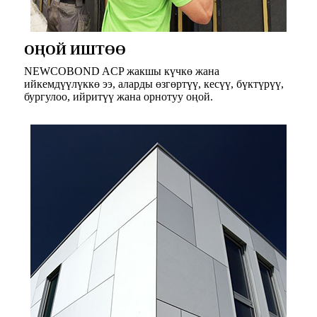
ОҢОЙ ИШТӨӨ
NEWCOBOND ACP жакшы күчкө жана
ийкемдүүлүккө ээ, аларды өзгөртүү, кесүү, бүктүрүү,
бургулоо, ийритүү жана орнотуу оңой.