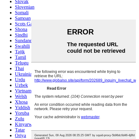
Slovak
Slovenian
Somali
Samoan
Scots Gaelic
Shona
Sindhi
Sundanese
Swahili
Tajik
Tamil
Telugu
Thai
Ukrainian
Urdu
Uzbek
Vietnamese
Welsh
Xhosa
Yiddish
Yoruba
Zulu
Kinyarwanda
Tatar
Oriya