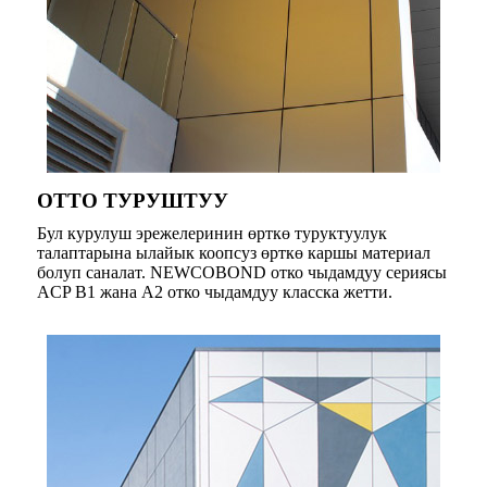
ОТТО ТУРУШТУУ
Бул курулуш эрежелеринин өрткө туруктуулук
талаптарына ылайык коопсуз өрткө каршы материал
болуп саналат. NEWCOBOND отко чыдамдуу сериясы
ACP B1 жана A2 отко чыдамдуу класска жетти.