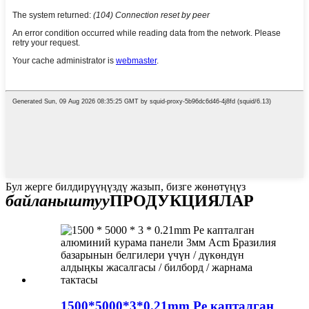
Бул жерге билдирүүңүздү жазып, бизге жөнөтүңүз
байланыштуу
ПРОДУКЦИЯЛАР
1500*5000*3*0.21mm Pe капталган