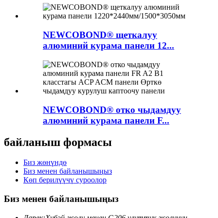
NEWCOBOND® щеткалуу
алюминий курама панели 12...
NEWCOBOND® отко чыдамдуу
алюминий курама панели F...
байланыш формасы
Биз жөнүндө
Биз менен байланышыңыз
Көп берилүүчү суроолор
Биз менен байланышыңыз
Дарек:
Хубэй жолу менен G206 улуттук жолунун