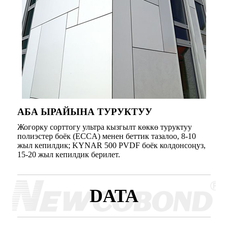
АБА ЫРАЙЫНА ТУРУКТУУ
Жогорку сорттогу ультра кызгылт көккө туруктуу
полиэстер боёк (ECCA) менен беттик тазалоо, 8-10
жыл кепилдик; KYNAR 500 PVDF боёк колдонсоңуз,
15-20 жыл кепилдик берилет.
DATA